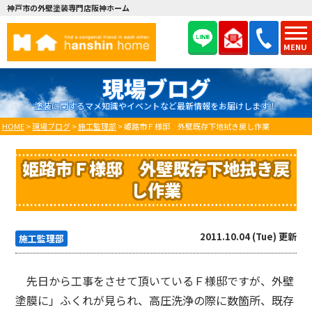
神戸市の外壁塗装専門店阪神ホーム
MENU
現場ブログ
塗装に関するマメ知識やイベントなど最新情報をお届けします！
HOME
>
現場ブログ
>
施工監理部
>
姫路市Ｆ様邸 外壁既存下地拭き戻し作業
姫路市Ｆ様邸 外壁既存下地拭き戻
し作業
2011.10.04 (Tue) 更新
施工監理部
先日から工事をさせて頂いているＦ様邸ですが、外壁
塗膜に」ふくれが見られ、高圧洗浄の際に数箇所、既存