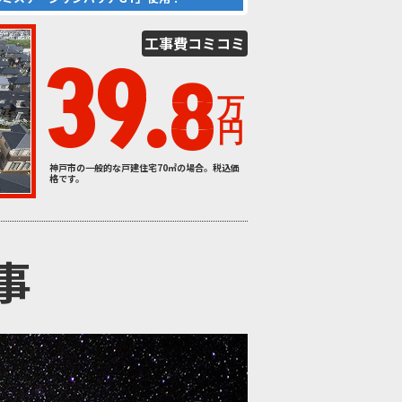
工事費
コミコミ
39.
8
万
円
神戸市の一般的な戸建住宅70㎡の場合。税込価
格です。
事