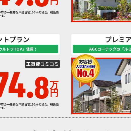
円
戸市の一般的な戸建住宅150㎡の場合。税込価
です。
ントプラン
プレミ
ウルトラTOP」使用！
AGCコーテックの「ル
工事費
コミコミ
74.
8
万
円
戸市の一般的な戸建住宅150㎡の場合。税込価
です。