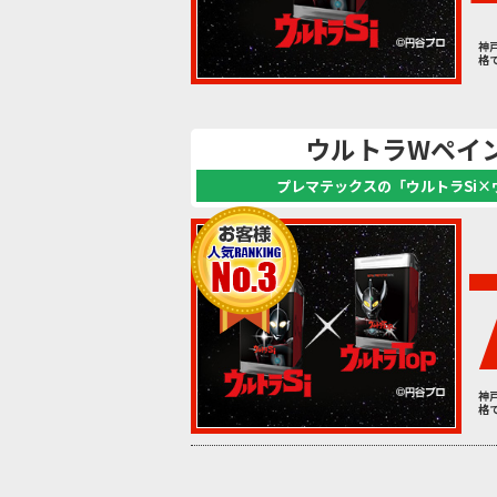
神
格
ウルトラWペイ
プレマテックスの「ウルトラSi×
神
格