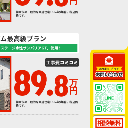
円
神戸市の一般的な戸建住宅150㎡の場合。税込価
格です。
アム最高級プラン
ミステージ水性サンバリアGT」使用！
工事費
コミコミ
89.
8
万
円
神戸市の一般的な戸建住宅150㎡の場合。税込価
格です。