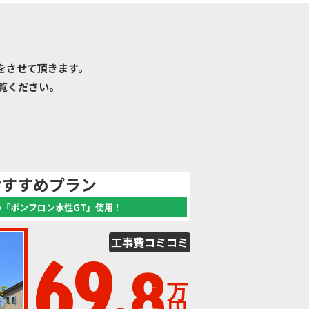
をさせて頂きます。
覧ください。
おすすめプラン
の「ボンフロン水性GT」使用！
工事費
コミコミ
69.
8
万