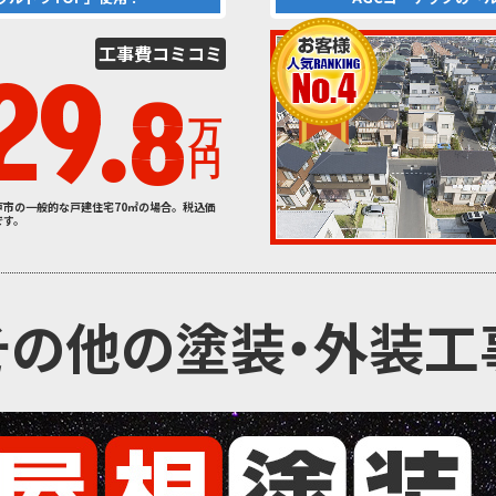
工事費
コミコミ
29.
8
万
円
戸市の一般的な戸建住宅70㎡の場合。税込価
です。
その他の塗装
・外装工