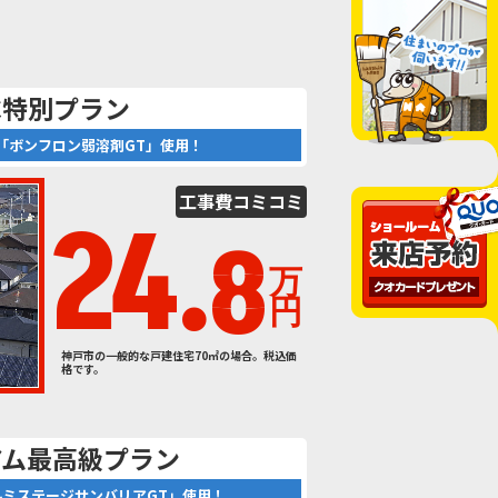
C特別プラン
「ボンフロン弱溶剤GT」使用！
工事費
コミコミ
24.
8
万
円
神戸市の一般的な戸建住宅70㎡の場合。税込価
格です。
アム最高級プラン
ルミステージサンバリアGT」使用！