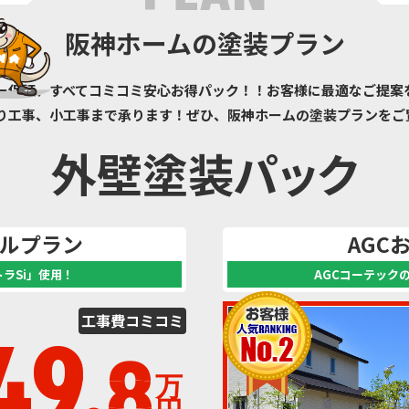
阪神ホームの塗装プラン
ー保証、すべてコミコミ安心お得パック！！お客様に最適なご提案
り工事、小工事まで承ります！ぜひ、阪神ホームの塗装プランをご
外壁塗装パック
ルプラン
AGC
ラSi」使用！
AGCコーテック
工事費
コミコミ
49.
8
万