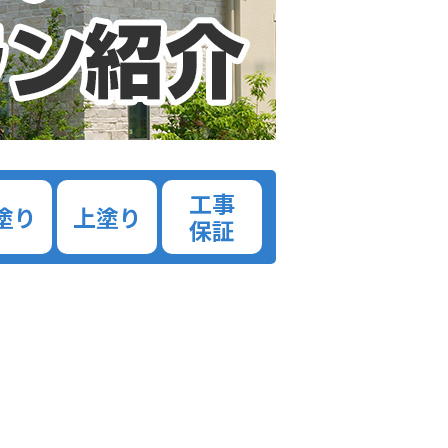
工事
塗り
上塗り
保証