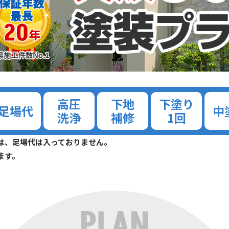
高圧
下地
下塗り
足場代
中
洗浄
補修
1回
は、足場代は入っておりません。
ます。
PLAN