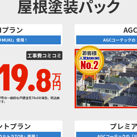
屋根塗装パック
Iプラン
AG
MUKI」使用！
AGCコーテックの
工事費
コミコミ
19.
8
万
円
戸市の一般的な戸建住宅70㎡の場合。税込価
です。
ントプラン
プレミ
ウルトラTOP」使用！
AGCコーテックの「