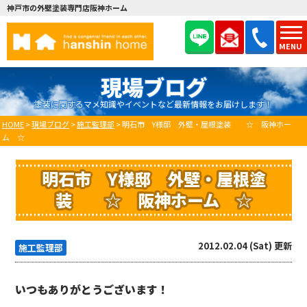
神戸市の外壁塗装専門店阪神ホーム
MENU
現場ブログ
塗装に関するマメ知識やイベントなど最新情報をお届けします！
HOME
>
現場ブログ
>
施工監理部
>
明石市 Y様邸 外壁・屋根塗装 ☆ 阪神ホー
ム ☆
明石市 Y様邸 外壁・屋根塗
装 ☆ 阪神ホーム ☆
2012.02.04 (Sat) 更新
施工監理部
いつもありがとうございます！