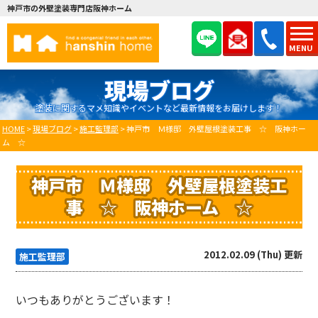
神戸市の外壁塗装専門店阪神ホーム
MENU
現場ブログ
塗装に関するマメ知識やイベントなど最新情報をお届けします！
HOME
>
現場ブログ
>
施工監理部
>
神戸市 Ｍ様邸 外壁屋根塗装工事 ☆ 阪神ホー
ム ☆
神戸市 Ｍ様邸 外壁屋根塗装工
事 ☆ 阪神ホーム ☆
2012.02.09 (Thu) 更新
施工監理部
いつもありがとうございます！