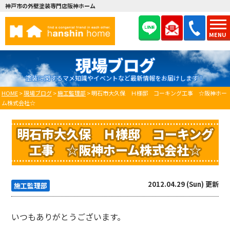
神戸市の外壁塗装専門店阪神ホーム
MENU
現場ブログ
塗装に関するマメ知識やイベントなど最新情報をお届けします！
HOME
>
現場ブログ
>
施工監理部
>
明石市大久保 Ｈ様邸 コーキング工事 ☆阪神ホー
ム株式会社☆
明石市大久保 Ｈ様邸 コーキング
工事 ☆阪神ホーム株式会社☆
2012.04.29 (Sun) 更新
施工監理部
いつもありがとうございます。