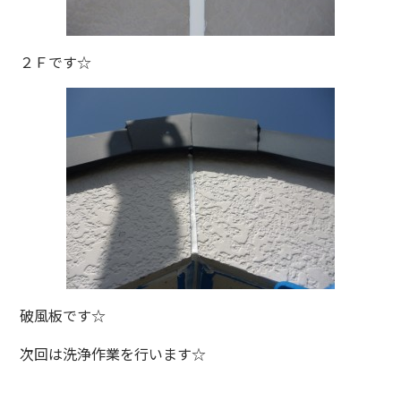
２Ｆです☆
破風板です☆
次回は洗浄作業を行います☆