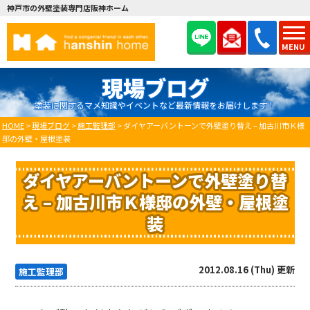
神戸市の外壁塗装専門店阪神ホーム
MENU
現場ブログ
塗装に関するマメ知識やイベントなど最新情報をお届けします！
HOME
>
現場ブログ
>
施工監理部
>
ダイヤアーバントーンで外壁塗り替え – 加古川市Ｋ様
邸の外壁・屋根塗装
ダイヤアーバントーンで外壁塗り替
え – 加古川市Ｋ様邸の外壁・屋根塗
装
2012.08.16 (Thu) 更新
施工監理部