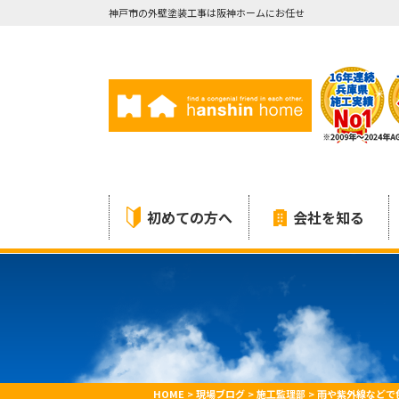
神戸市の外壁塗装工事は阪神ホームにお任せ
初めての方へ
会社を知る
HOME
>
現場ブログ
>
施工監理部
>
雨や紫外線などで