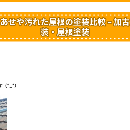
あせや汚れた屋根の塗装比較 – 加
装・屋根塗装
（*_*）