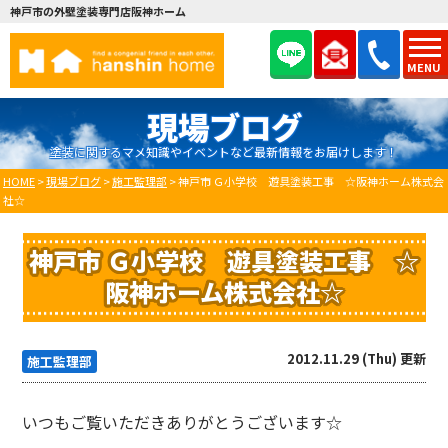
神戸市の外壁塗装専門店阪神ホーム
MENU
現場ブログ
塗装に関するマメ知識やイベントなど最新情報をお届けします！
HOME
>
現場ブログ
>
施工監理部
>
神戸市 Ｇ小学校 遊具塗装工事 ☆阪神ホーム株式会
社☆
神戸市 Ｇ小学校 遊具塗装工事 ☆
阪神ホーム株式会社☆
2012.11.29 (Thu) 更新
施工監理部
いつもご覧いただきありがとうございます☆