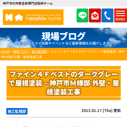
神戸市の外壁塗装専門店阪神ホーム
MENU
現場ブログ
塗装に関するマメ知識やイベントなど最新情報をお届けします！
HOME
>
現場ブログ
>
施工監理部
>
ファイン４Ｆベストのダークグレーで屋根塗装 – 神戸
市Ｍ様邸 外壁・屋根塗装工事
ファイン４Ｆベストのダークグレー
で屋根塗装 – 神戸市Ｍ様邸 外壁・屋
根塗装工事
2013.01.17 (Thu) 更新
施工監理部