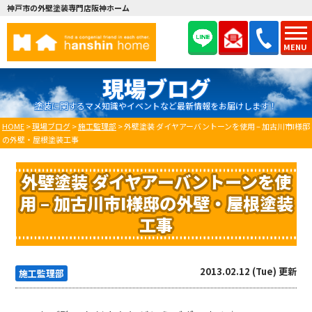
神戸市の外壁塗装専門店阪神ホーム
MENU
現場ブログ
塗装に関するマメ知識やイベントなど最新情報をお届けします！
HOME
>
現場ブログ
>
施工監理部
>
外壁塗装 ダイヤアーバントーンを使用 – 加古川市I様邸
の外壁・屋根塗装工事
外壁塗装 ダイヤアーバントーンを使
用 – 加古川市I様邸の外壁・屋根塗装
工事
2013.02.12 (Tue) 更新
施工監理部