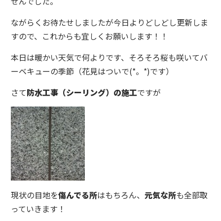
せんでした。
ながらくお待たせしましたが今日よりどしどし更新しま
すので、これからも宜しくお願いします！！
本日は暖かい天気で何よりです、そろそろ桜も咲いてバ
ーベキューの季節（花見はついで(*。*)です）
さて
防水工事（シーリング）の施工
ですが
現状の目地を
傷んでる所
はもちろん、
元気な所
も全部取
っていきます！