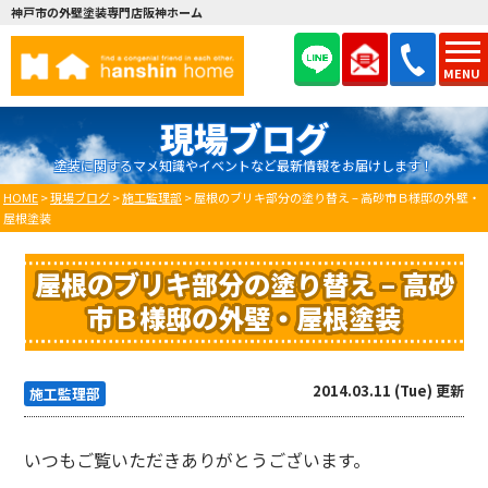
神戸市の外壁塗装専門店阪神ホーム
MENU
現場ブログ
塗装に関するマメ知識やイベントなど最新情報をお届けします！
HOME
>
現場ブログ
>
施工監理部
>
屋根のブリキ部分の塗り替え – 高砂市Ｂ様邸の外壁・
屋根塗装
屋根のブリキ部分の塗り替え – 高砂
市Ｂ様邸の外壁・屋根塗装
2014.03.11 (Tue) 更新
施工監理部
いつもご覧いただきありがとうございます。