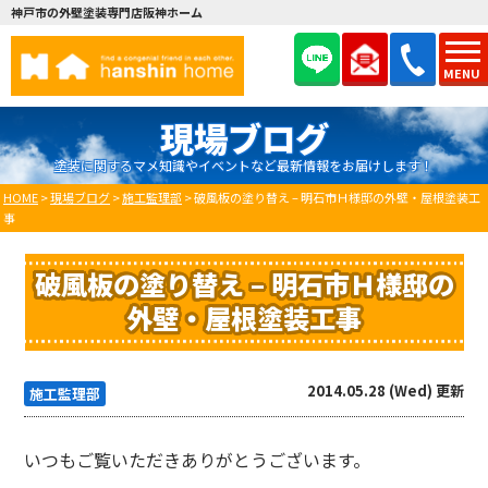
神戸市の外壁塗装専門店阪神ホーム
MENU
現場ブログ
塗装に関するマメ知識やイベントなど最新情報をお届けします！
HOME
>
現場ブログ
>
施工監理部
>
破風板の塗り替え – 明石市Ｈ様邸の外壁・屋根塗装工
事
破風板の塗り替え – 明石市Ｈ様邸の
外壁・屋根塗装工事
2014.05.28 (Wed) 更新
施工監理部
いつもご覧いただきありがとうございます。