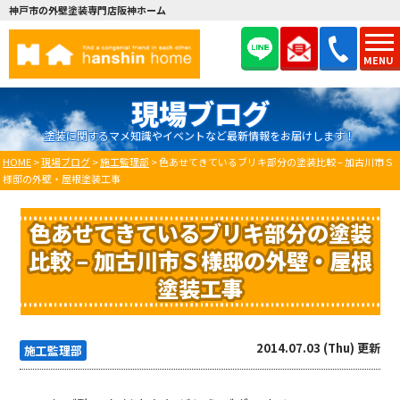
神戸市の外壁塗装専門店阪神ホーム
MENU
現場ブログ
塗装に関するマメ知識やイベントなど最新情報をお届けします！
HOME
>
現場ブログ
>
施工監理部
>
色あせてきているブリキ部分の塗装比較 – 加古川市Ｓ
様邸の外壁・屋根塗装工事
色あせてきているブリキ部分の塗装
比較 – 加古川市Ｓ様邸の外壁・屋根
塗装工事
2014.07.03 (Thu) 更新
施工監理部