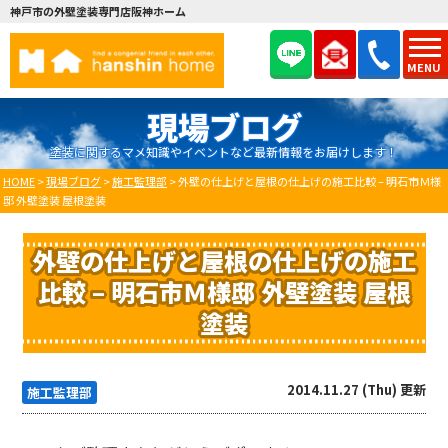
神戸市の外壁塗装専門店阪神ホーム
MENU
現場ブログ
塗装に関するマメ知識やイベントなど最新情報をお届けします！
HOME
>
現場ブログ
>
施工監理部
>
外壁の仕上げと屋根の仕上げの施工比較 – 明石市Ｍ様
邸 外壁塗装 屋根塗装
外壁の仕上げと屋根の仕上げの施工
比較 – 明石市Ｍ様邸 外壁塗装 屋根
塗装
2014.11.27 (Thu) 更新
施工監理部