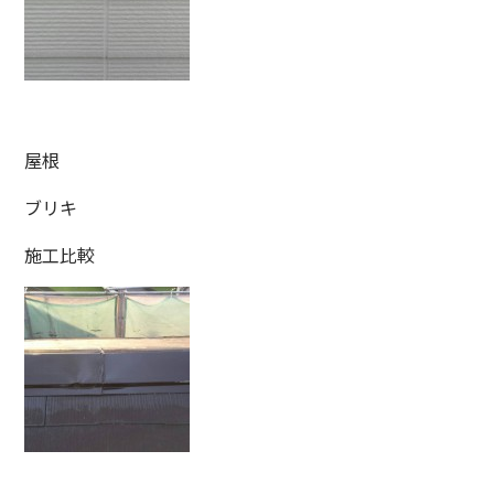
屋根
ブリキ
施工比較