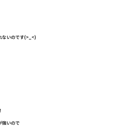
いのです(>_<)
！
が強いので