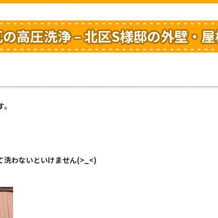
の高圧洗浄 – 北区S様邸の外壁・
す。
洗わないといけません(>_<)