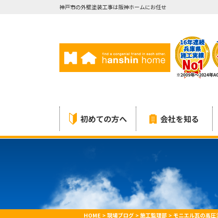
神戸市の外壁塗装工事は阪神ホームにお任せ
初めての方へ
会社を知る
HOME
>
現場ブログ
>
施工監理部
>
モニエル瓦の高圧洗