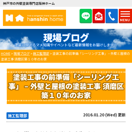
神戸市の外壁塗装専門店阪神ホーム
MENU
現場ブログ
塗装に関するマメ知識やイベントなど最新情報をお届けします！
HOME
>
現場ブログ
>
施工監理部
>
塗装工事の前準備「シーリング工事」 – 外壁と屋根の
塗装工事 須磨区築１０年のお家
塗装工事の前準備「シーリング工
事」 – 外壁と屋根の塗装工事 須磨区
築１０年のお家
2016.01.20 (Wed) 更新
施工監理部