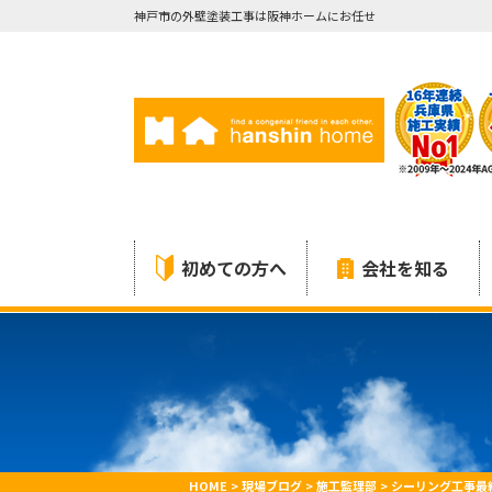
神戸市の外壁塗装工事は阪神ホームにお任せ
初めての方へ
会社を知る
HOME
>
現場ブログ
>
施工監理部
>
シーリング工事最