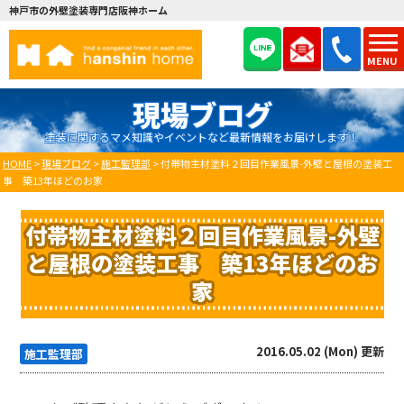
神戸市の外壁塗装専門店阪神ホーム
MENU
現場ブログ
塗装に関するマメ知識やイベントなど最新情報をお届けします！
HOME
>
現場ブログ
>
施工監理部
>
付帯物主材塗料２回目作業風景-外壁と屋根の塗装工
事 築13年ほどのお家
付帯物主材塗料２回目作業風景-外壁
と屋根の塗装工事 築13年ほどのお
家
2016.05.02 (Mon) 更新
施工監理部