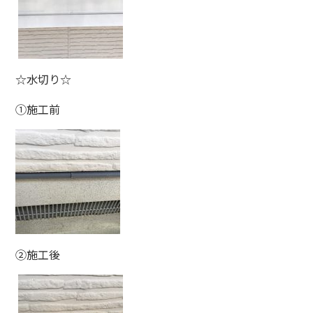
☆水切り☆
①施工前
②施工後