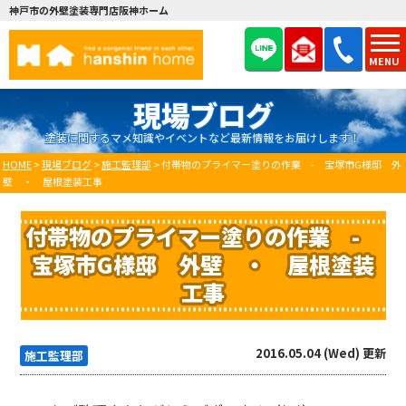
神戸市の外壁塗装専門店阪神ホーム
MENU
現場ブログ
塗装に関するマメ知識やイベントなど最新情報をお届けします！
HOME
>
現場ブログ
>
施工監理部
>
付帯物のプライマー塗りの作業 - 宝塚市G様邸 外
壁 ・ 屋根塗装工事
付帯物のプライマー塗りの作業 -
宝塚市G様邸 外壁 ・ 屋根塗装
工事
2016.05.04 (Wed) 更新
施工監理部