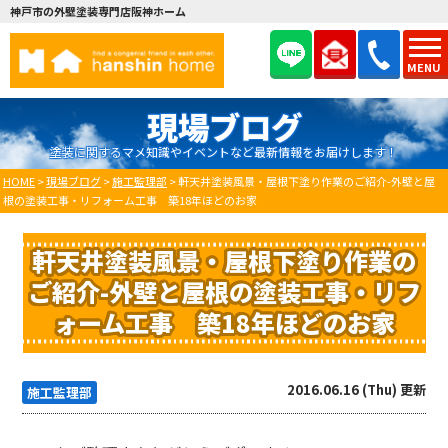
神戸市の外壁塗装専門店阪神ホーム
MENU
現場ブログ
塗装に関するマメ知識やイベントなど最新情報をお届けします！
HOME
>
現場ブログ
>
施工監理部
>
軒天井塗装風景・屋根下塗り作業のご紹介-外壁と屋
根の塗装工事・リフォーム工事 築18年ほどのお家
軒天井塗装風景・屋根下塗り作業の
ご紹介-外壁と屋根の塗装工事・リフ
ォーム工事 築18年ほどのお家
2016.06.16 (Thu) 更新
施工監理部