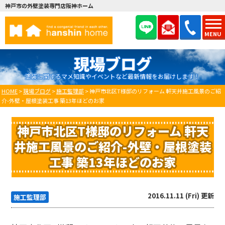
神戸市の外壁塗装専門店阪神ホーム
MENU
現場ブログ
塗装に関するマメ知識やイベントなど最新情報をお届けします！
HOME
>
現場ブログ
>
施工監理部
>
神戸市北区T様邸のリフォーム 軒天井施工風景のご紹
介-外壁・屋根塗装工事 築13年ほどのお家
神戸市北区T様邸のリフォーム 軒天
井施工風景のご紹介-外壁・屋根塗装
工事 築13年ほどのお家
2016.11.11 (Fri) 更新
施工監理部