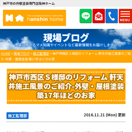
神戸市の外壁塗装専門店阪神ホーム
MENU
現場ブログ
塗装に関するマメ知識やイベントなど最新情報をお届けします！
HOME
>
現場ブログ
>
施工監理部
>
神戸市西区Ｓ様邸のリフォーム 軒天井施工風景のご紹
介-外壁・屋根塗装 築17年ほどのお家
神戸市西区Ｓ様邸のリフォーム 軒天
井施工風景のご紹介-外壁・屋根塗装
築17年ほどのお家
2016.11.21 (Mon) 更新
施工監理部