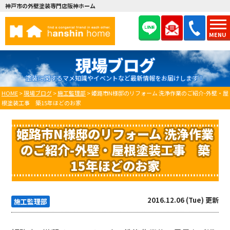
神戸市の外壁塗装専門店阪神ホーム
MENU
現場ブログ
塗装に関するマメ知識やイベントなど最新情報をお届けします！
HOME
>
現場ブログ
>
施工監理部
>
姫路市N様邸のリフォーム 洗浄作業のご紹介-外壁・屋
根塗装工事 築15年ほどのお家
姫路市N様邸のリフォーム 洗浄作業
のご紹介-外壁・屋根塗装工事 築
15年ほどのお家
2016.12.06 (Tue) 更新
施工監理部