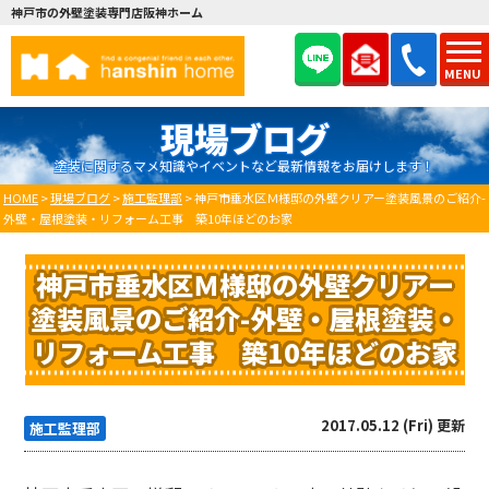
神戸市の外壁塗装専門店阪神ホーム
MENU
現場ブログ
塗装に関するマメ知識やイベントなど最新情報をお届けします！
HOME
>
現場ブログ
>
施工監理部
>
神戸市垂水区Ｍ様邸の外壁クリアー塗装風景のご紹介-
外壁・屋根塗装・リフォーム工事 築10年ほどのお家
神戸市垂水区Ｍ様邸の外壁クリアー
塗装風景のご紹介-外壁・屋根塗装・
リフォーム工事 築10年ほどのお家
2017.05.12 (Fri) 更新
施工監理部