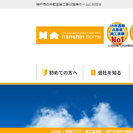
神戸市の外壁塗装工事は阪神ホームにお任せ
初めての方へ
会社を知る
HOME
>
現場ブログ
>
施工監理部
>
神戸市北区Ｈ様邸