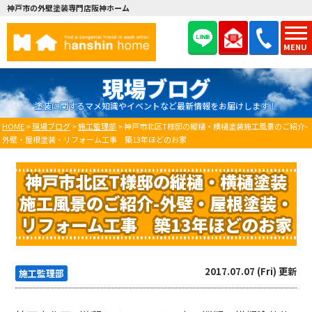
神戸市の外壁塗装専門店阪神ホーム
MENU
現場ブログ
塗装に関するマメ知識やイベントなど最新情報をお届けします！
HOME
>
現場ブログ
>
施工監理部
>
神戸市北区T様邸の縦樋・横樋塗装施工風景のご紹介-
外壁・屋根塗装・リフォーム工事 築13年ほどのお家
神戸市北区T様邸の縦樋・横樋塗装
施工風景のご紹介-外壁・屋根塗装・
リフォーム工事 築13年ほどのお家
2017.07.07 (Fri) 更新
施工監理部