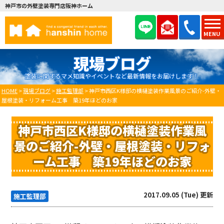
神戸市の外壁塗装専門店阪神ホーム
MENU
現場ブログ
塗装に関するマメ知識やイベントなど最新情報をお届けします！
HOME
>
現場ブログ
>
施工監理部
>
神戸市西区K様邸の横樋塗装作業風景のご紹介-外壁・
屋根塗装・リフォーム工事 築19年ほどのお家
神戸市西区K様邸の横樋塗装作業風
景のご紹介-外壁・屋根塗装・リフォ
ーム工事 築19年ほどのお家
2017.09.05 (Tue) 更新
施工監理部