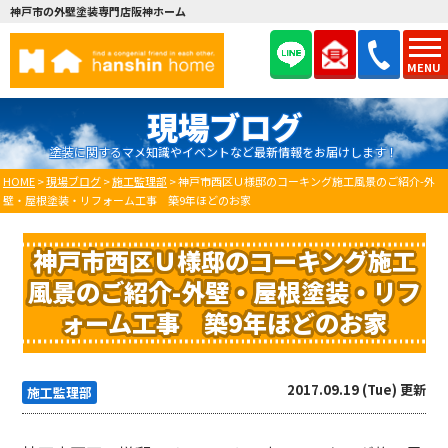
神戸市の外壁塗装専門店阪神ホーム
MENU
現場ブログ
塗装に関するマメ知識やイベントなど最新情報をお届けします！
HOME
>
現場ブログ
>
施工監理部
>
神戸市西区Ｕ様邸のコーキング施工風景のご紹介-外
壁・屋根塗装・リフォーム工事 築9年ほどのお家
神戸市西区Ｕ様邸のコーキング施工
風景のご紹介-外壁・屋根塗装・リフ
ォーム工事 築9年ほどのお家
2017.09.19 (Tue) 更新
施工監理部