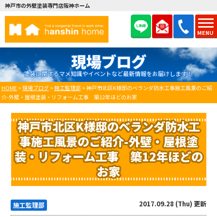
神戸市の外壁塗装専門店阪神ホーム
MENU
現場ブログ
塗装に関するマメ知識やイベントなど最新情報をお届けします！
HOME
>
現場ブログ
>
施工監理部
>
神戸市北区K様邸のベランダ防水工事施工風景のご紹
介-外壁・屋根塗装・リフォーム工事 築12年ほどのお家
神戸市北区K様邸のベランダ防水工
事施工風景のご紹介-外壁・屋根塗
装・リフォーム工事 築12年ほどの
お家
2017.09.28 (Thu) 更新
施工監理部