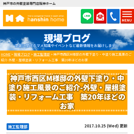
神戸市の外壁塗装専門店阪神ホーム
MENU
現場ブログ
塗装に関するマメ知識やイベントなど最新情報をお届けします！
HOME
>
現場ブログ
>
施工監理部
>
神戸市西区M様邸の外壁下塗り・中塗り施工風景のご
紹介-外壁・屋根塗装・リフォーム工事 築20年ほどのお家
神戸市西区M様邸の外壁下塗り・中
塗り施工風景のご紹介-外壁・屋根塗
装・リフォーム工事 築20年ほどの
お家
2017.10.25 (Wed) 更新
施工監理部