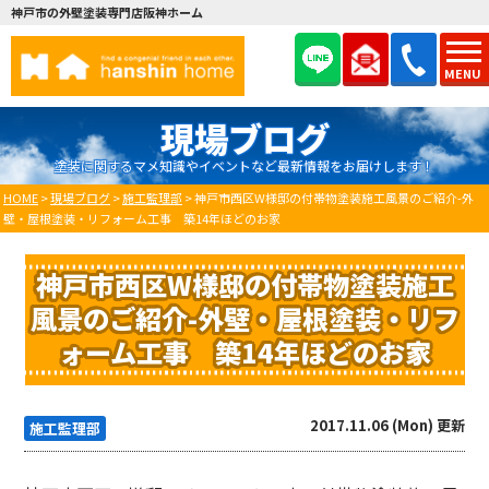
神戸市の外壁塗装専門店阪神ホーム
MENU
現場ブログ
塗装に関するマメ知識やイベントなど最新情報をお届けします！
HOME
>
現場ブログ
>
施工監理部
>
神戸市西区W様邸の付帯物塗装施工風景のご紹介-外
壁・屋根塗装・リフォーム工事 築14年ほどのお家
神戸市西区W様邸の付帯物塗装施工
風景のご紹介-外壁・屋根塗装・リフ
ォーム工事 築14年ほどのお家
2017.11.06 (Mon) 更新
施工監理部