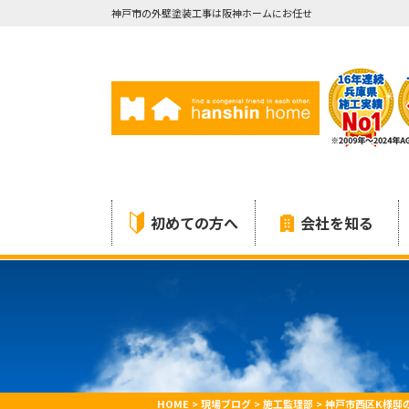
神戸市の外壁塗装工事は阪神ホームにお任せ
初めての方へ
会社を知る
HOME
>
現場ブログ
>
施工監理部
>
神戸市西区K様邸