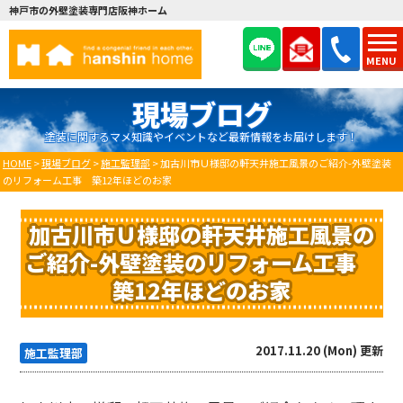
神戸市の外壁塗装専門店阪神ホーム
MENU
現場ブログ
塗装に関するマメ知識やイベントなど最新情報をお届けします！
HOME
>
現場ブログ
>
施工監理部
>
加古川市Ｕ様邸の軒天井施工風景のご紹介-外壁塗装
のリフォーム工事 築12年ほどのお家
加古川市Ｕ様邸の軒天井施工風景の
ご紹介-外壁塗装のリフォーム工事
築12年ほどのお家
2017.11.20 (Mon) 更新
施工監理部