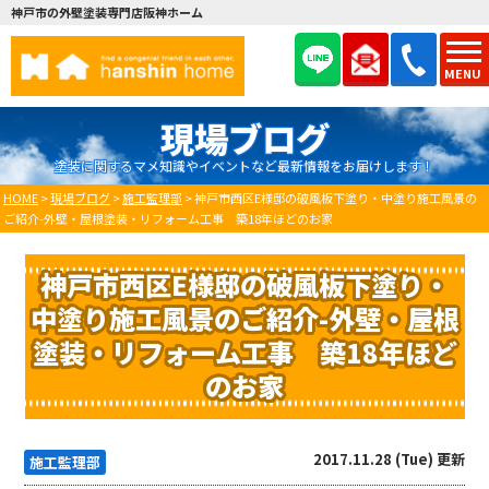
神戸市の外壁塗装専門店阪神ホーム
MENU
現場ブログ
塗装に関するマメ知識やイベントなど最新情報をお届けします！
HOME
>
現場ブログ
>
施工監理部
>
神戸市西区E様邸の破風板下塗り・中塗り施工風景の
ご紹介-外壁・屋根塗装・リフォーム工事 築18年ほどのお家
神戸市西区E様邸の破風板下塗り・
中塗り施工風景のご紹介-外壁・屋根
塗装・リフォーム工事 築18年ほど
のお家
2017.11.28 (Tue) 更新
施工監理部