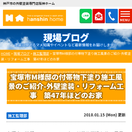
神戸市の外壁塗装専門店阪神ホーム
MENU
現場ブログ
塗装に関するマメ知識やイベントなど最新情報をお届けします！
HOME
>
現場ブログ
>
施工監理部
>
宝塚市M様邸の付帯物下塗り施工風景のご紹介-外壁塗
装・リフォーム工事 築47年ほどのお家
宝塚市M様邸の付帯物下塗り施工風
景のご紹介-外壁塗装・リフォーム工
事 築47年ほどのお家
2018.01.15 (Mon) 更新
施工監理部