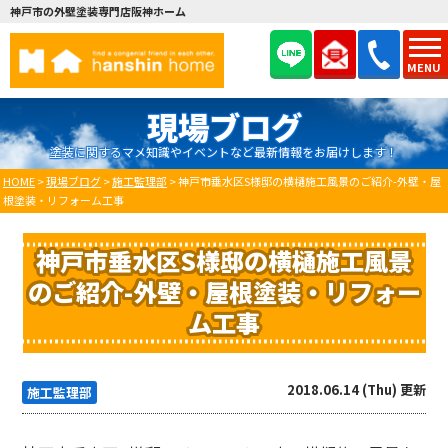
神戸市の外壁塗装専門店阪神ホーム
MENU
現場ブログ
塗装に関するマメ知識やイベントなど最新情報をお届けします！
HOME
>
現場ブログ
>
施工監理部
>
神戸市垂水区S様邸の横樋施工風景のご紹介-外壁・屋
根塗装・リフォーム工事
神戸市垂水区S様邸の横樋施工風景
のご紹介-外壁・屋根塗装・リフォー
ム工事
2018.06.14 (Thu) 更新
施工監理部