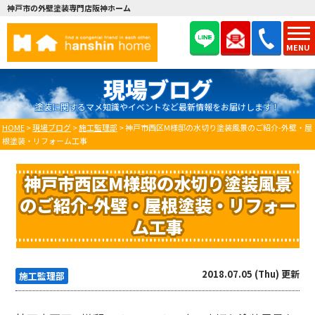
神戸市の外壁塗装専門店阪神ホーム
MENU
現場ブログ
塗装に関するマメ知識やイベントなど最新情報をお届けします！
HOME
>
現場ブログ
>
施工監理部
>
神戸市西区M様邸の水切り塗装風景のご紹介-外壁・屋
根塗装・リフォーム工事
神戸市西区M様邸の水切り塗装風景
のご紹介-外壁・屋根塗装・リフォー
ム工事
2018.07.05 (Thu) 更新
施工監理部