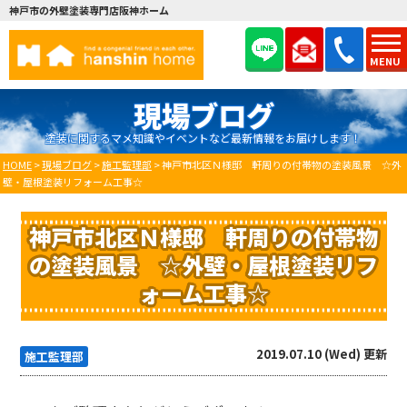
神戸市の外壁塗装専門店阪神ホーム
MENU
現場ブログ
塗装に関するマメ知識やイベントなど最新情報をお届けします！
HOME
>
現場ブログ
>
施工監理部
>
神戸市北区Ｎ様邸 軒周りの付帯物の塗装風景 ☆外
壁・屋根塗装リフォーム工事☆
神戸市北区Ｎ様邸 軒周りの付帯物
の塗装風景 ☆外壁・屋根塗装リフ
ォーム工事☆
2019.07.10 (Wed) 更新
施工監理部