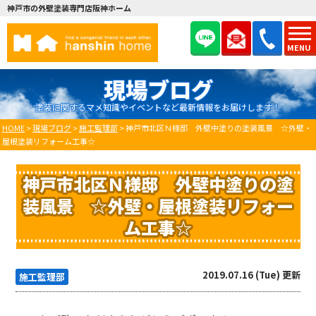
神戸市の外壁塗装専門店阪神ホーム
MENU
現場ブログ
塗装に関するマメ知識やイベントなど最新情報をお届けします！
HOME
>
現場ブログ
>
施工監理部
>
神戸市北区Ｎ様邸 外壁中塗りの塗装風景 ☆外壁・
屋根塗装リフォーム工事☆
神戸市北区Ｎ様邸 外壁中塗りの塗
装風景 ☆外壁・屋根塗装リフォー
ム工事☆
2019.07.16 (Tue) 更新
施工監理部