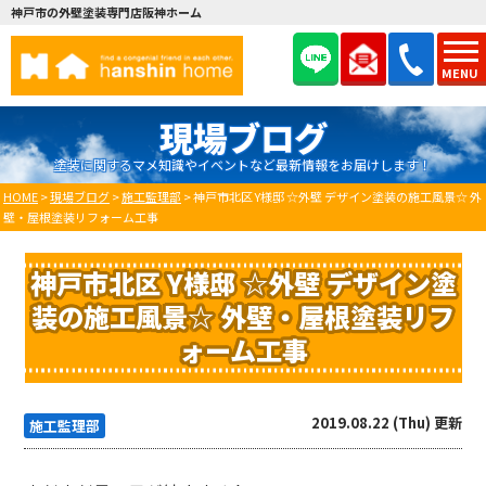
神戸市の外壁塗装専門店阪神ホーム
MENU
現場ブログ
塗装に関するマメ知識やイベントなど最新情報をお届けします！
HOME
>
現場ブログ
>
施工監理部
>
神戸市北区 Y様邸 ☆外壁 デザイン塗装の施工風景☆ 外
壁・屋根塗装リフォーム工事
神戸市北区 Y様邸 ☆外壁 デザイン塗
装の施工風景☆ 外壁・屋根塗装リフ
ォーム工事
2019.08.22 (Thu) 更新
施工監理部