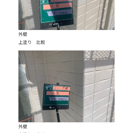
外壁
上塗り 比較
外壁