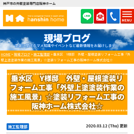
神戸市の外壁塗装専門店阪神ホーム
MENU
現場ブログ
塗装に関するマメ知識やイベントなど最新情報をお届けします！
HOME
>
現場ブログ
>
施工監理部
>
垂水区 Y様邸 外壁・屋根塗装リフォーム工事「外
壁上塗塗装作業の施工風景」☆塗装リフォーム工事の阪神ホーム株式会社☆
垂水区 Y様邸 外壁・屋根塗装リ
フォーム工事「外壁上塗塗装作業の
施工風景」☆塗装リフォーム工事の
阪神ホーム株式会社☆
2020.03.12 (Thu) 更新
施工監理部