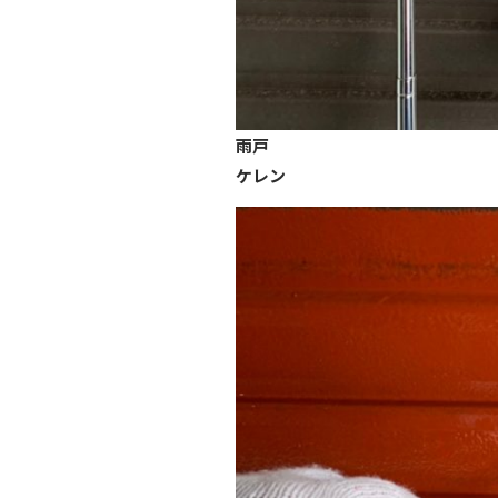
雨戸
ケレン