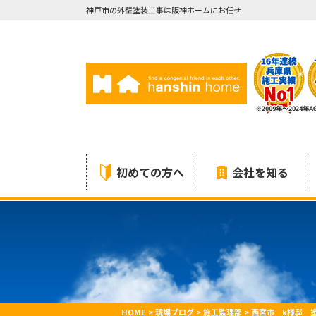
神戸市の外壁塗装工事は阪神ホームにお任せ
初めての方へ
会社を知る
HOME
>
現場ブログ
>
施工監理部
>
西宮市 k様邸 