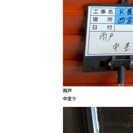
雨戸
中塗り