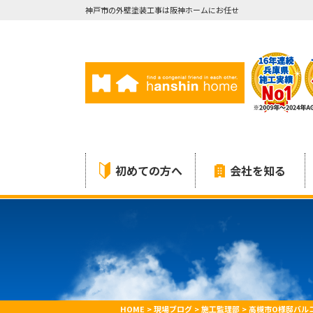
神戸市の外壁塗装工事は阪神ホームにお任せ
初めての方へ
会社を知る
HOME
>
現場ブログ
>
施工監理部
>
高槻市O様邸バル