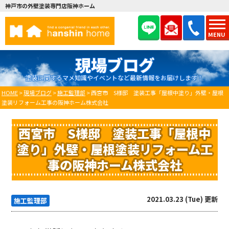
神戸市の外壁塗装専門店阪神ホーム
MENU
現場ブログ
塗装に関するマメ知識やイベントなど最新情報をお届けします！
HOME
>
現場ブログ
>
施工監理部
>
西宮市 S様邸 塗装工事「屋根中塗り」外壁・屋根
塗装リフォーム工事の阪神ホーム株式会社
西宮市 S様邸 塗装工事「屋根中
塗り」外壁・屋根塗装リフォーム工
事の阪神ホーム株式会社
2021.03.23 (Tue) 更新
施工監理部