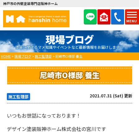
神戸市の外壁塗装専門店阪神ホーム
MENU
現場ブログ
塗装に関するマメ知識やイベントなど最新情報をお届けします！
HOME
>
現場ブログ
>
施工監理部
>
尼崎市O様邸 養生
尼崎市O様邸 養生
2021.07.31 (Sat) 更新
施工監理部
いつもお世話になっております！
デザイン塗装阪神ホーム株式会社の宮川です