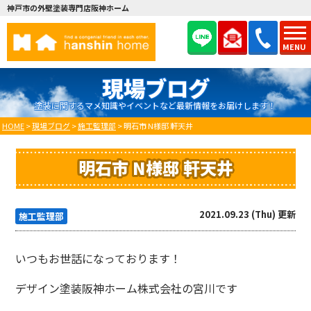
神戸市の外壁塗装専門店阪神ホーム
MENU
現場ブログ
塗装に関するマメ知識やイベントなど最新情報をお届けします！
HOME
>
現場ブログ
>
施工監理部
>
明石市 N様邸 軒天井
明石市 N様邸 軒天井
2021.09.23 (Thu) 更新
施工監理部
いつもお世話になっております！
デザイン塗装阪神ホーム株式会社の宮川です