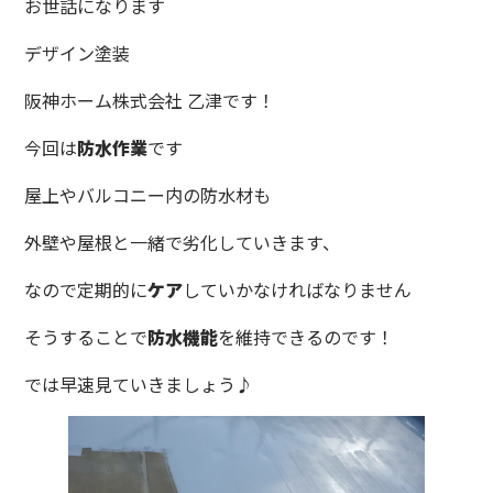
お世話になります
デザイン塗装
阪神ホーム株式会社 乙津です！
今回は
防水作業
です
屋上やバルコニー内の防水材も
外壁や屋根と一緒で劣化していきます、
なので定期的に
ケア
していかなければなりません
そうすることで
防水機能
を維持できるのです！
では早速見ていきましょう♪