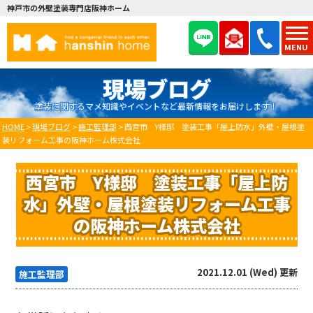
神戸市の外壁塗装専門店阪神ホーム
MENU
現場ブログ
塗装に関するマメ知識やイベントなど最新情報をお届けします！
HOME
>
現場ブログ
>
施工監理部
>
西宮市 Y様邸 塗装工事「屋上防水」外壁・屋根塗
装リフォーム工事の阪神ホーム株式会社
西宮市 Y様邸 塗装工事「屋上防
水」外壁・屋根塗装リフォーム工事
の阪神ホーム株式会社
2021.12.01 (Wed) 更新
施工監理部