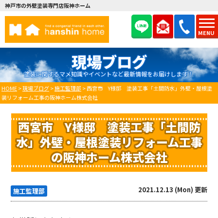
神戸市の外壁塗装専門店阪神ホーム
MENU
現場ブログ
塗装に関するマメ知識やイベントなど最新情報をお届けします！
HOME
>
現場ブログ
>
施工監理部
>
西宮市 Y様邸 塗装工事「土間防水」外壁・屋根塗
装リフォーム工事の阪神ホーム株式会社
西宮市 Y様邸 塗装工事「土間防
水」外壁・屋根塗装リフォーム工事
の阪神ホーム株式会社
2021.12.13 (Mon) 更新
施工監理部