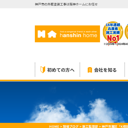
神戸市の外壁塗装工事は阪神ホームにお任せ
初めての方へ
会社を知る
HOME
>
現場ブログ
>
施工監理部
>
神戸市灘区「K様